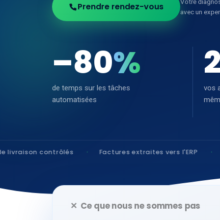
Votre diagnos
Prendre rendez-vous
avec un exper
–
80
%
de temps sur les tâches
vos 
automatisées
même
trôlés
Factures extraites vers l'ERP
Relances clie
✕ Ce que nous ne sommes pas