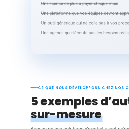
Une licence de plus à payer chaque mois
Une plateforme que vos équipes devront appr
Un outil générique qui ne colle pas à vos proc
Une agence qui n'écoute pas les besoins réels 
CE QUE NOUS DÉVELOPPONS CHEZ NOS C
5 exemples d’au
sur-mesure
Aucune de ces solutions n’existait avant qu’o