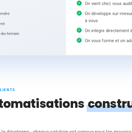
On vient chez vous audit
endre
On développe sur-mesur
à vous
ess
On intègre directement à
du terrain
On vous forme et on adap
LIENTS
tomatisations
constru
n la développe : chaque solution est conçue pour les process