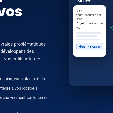
arrive
 vos
De :
fournisseur@acier-
pro.fr
Objet :
Livraison du
jour
 vraies problématiques
BL_4872.pdf
s développent des
 vos outils internes
9 secondes
— sans int
soins, vos irritants réels
ntégré à vos logiciels
rche vraiment sur le terrain