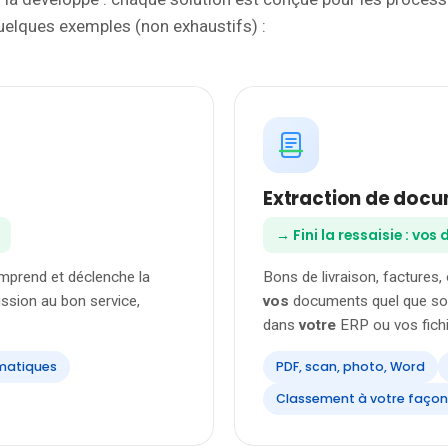
 quelques exemples (non exhaustifs) :
Extraction de doc
→ Fini la ressaisie : vo
omprend et déclenche la
Bons de livraison, factures,
ission au bon service,
vos
documents quel que soit
dans
votre
ERP ou vos fichie
matiques
PDF, scan, photo, Word
Classement à votre façon