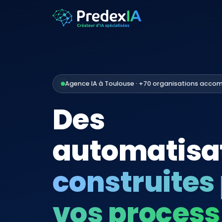
Agence IA à Toulouse · +70 organisations acco
Des
automatisat
construites
vos process