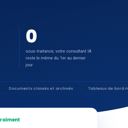
0
sous-traitance, votre consultant IA
reste le même du 1er au dernier
jour
classés et archivés
Tableaux de bord mis à jour
vraiment