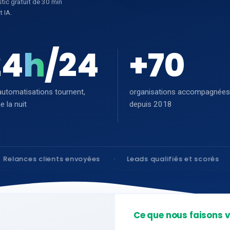
tic gratuit de 30 min
t IA.
24
h
/24
+
70
automatisations tournent,
organisations accompagnées
 la nuit
depuis 2018
nts envoyées
Leads qualifiés et scorés
Documents 
Ce que nous faisons 