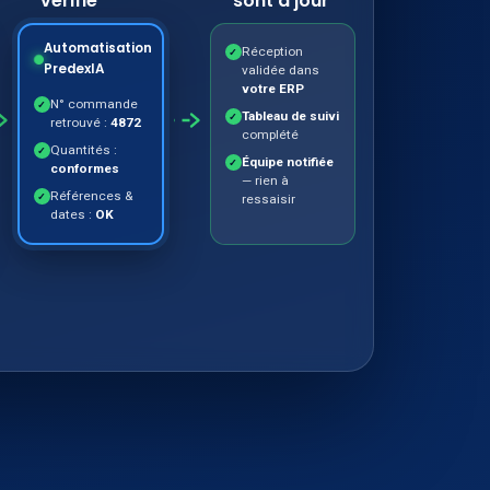
vérifie
sont à jour
Automatisation
Réception
✓
PredexIA
validée dans
votre ERP
N° commande
✓
Tableau de suivi
✓
retrouvé :
4872
complété
Quantités :
✓
Équipe notifiée
✓
conformes
— rien à
Références &
✓
ressaisir
dates :
OK
ervention humaine. Avant : 15 minutes de saisie et de
vérification.